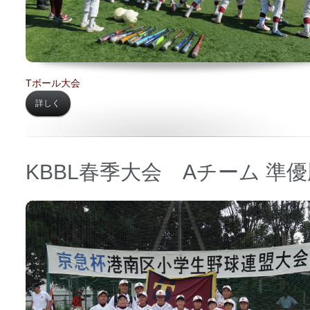
Tボール大会
詳しく
KBBL春季大会 Aチーム 準
日時 【
2019年07月21日】
場所 【
中学予定地】