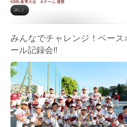
KBBL春季大会 Jrチーム 優勝
詳しく
みんなでチャレンジ！ベース
ール記録会‼
日時 【
2021年05月03日】
場所 【
日下小学校 第二グラウンド】