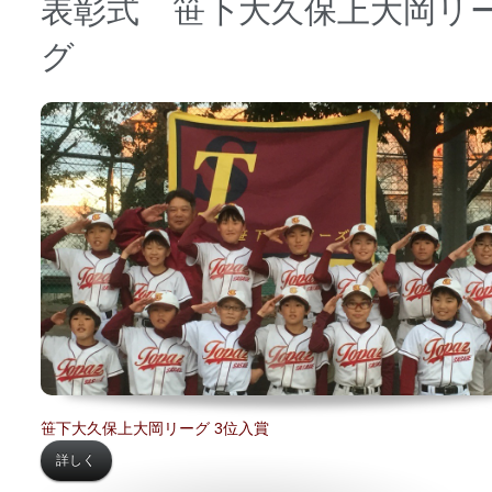
表彰式 笹下大久保上大岡リ
グ
日時 【
2016年12月11日】
場所 【
丸山台公園】
笹下大久保上大岡リーグ 3位入賞
詳しく