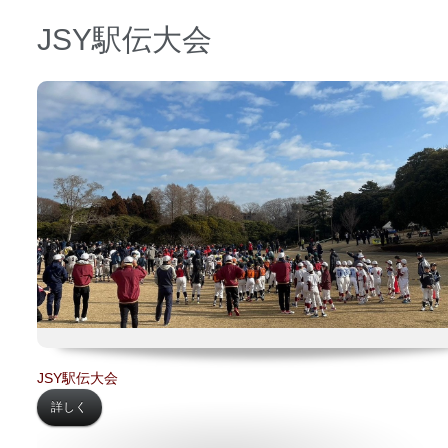
JSY駅伝大会
日時 【
2023年02月12日】
場所 【
根岸森林公園】
JSY駅伝大会
詳しく