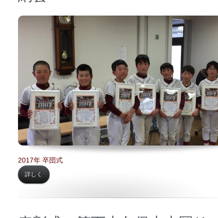
日時 【
2017年02月12日】
場所 【
関町内会館】
2017年 卒団式
詳しく