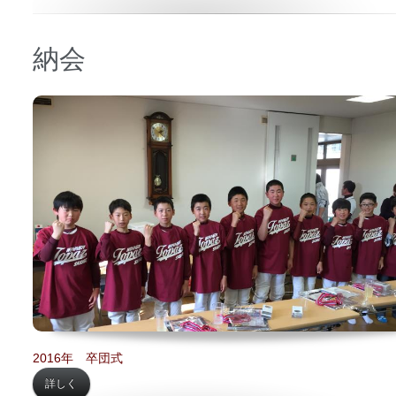
納会
日時 【
2016年02月14日】
場所 【
関町内会館】
2016年 卒団式
詳しく