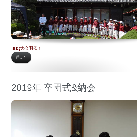
BBQ大会開催！
詳しく
2019年 卒団式&納会
日時 【
2019年02月10日】
場所 【
関町内会館】