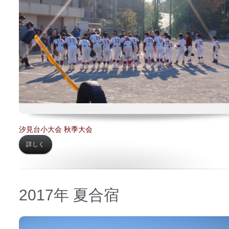
場所 【
汐見台小学校】
汐見台小大会 秋季大会
詳しく
2017年 夏合宿