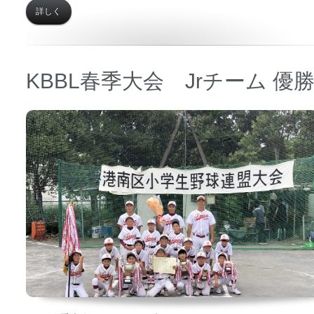
詳しく
KBBL春季大会 Jrチーム 優
日時 【
2021年06月26日】
場所 【
中学予定地】