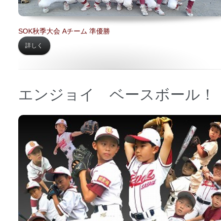
SOK秋季大会 Aチーム 準優勝
詳しく
エンジョイ ベースボール！
日時 【
2020年11月09日】
場所 【
日下小学校 第二グラウンド】