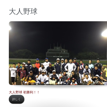
大人野球
日時 【
2016年05月14日】
場所 【
保土ヶ谷球場】
大人野球 初勝利！！
詳しく