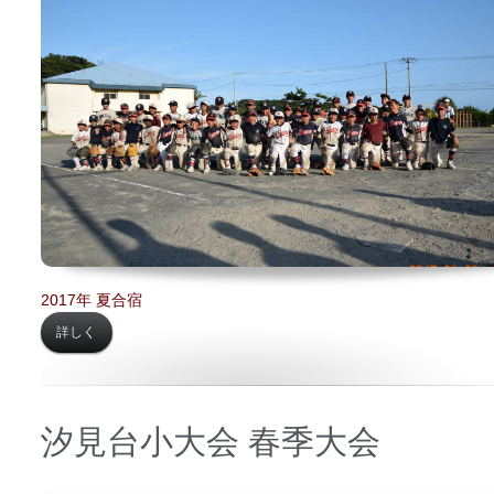
日時 【
2017年08月05日】
場所 【
でぐち荘】
2017年 夏合宿
詳しく
汐見台小大会 春季大会