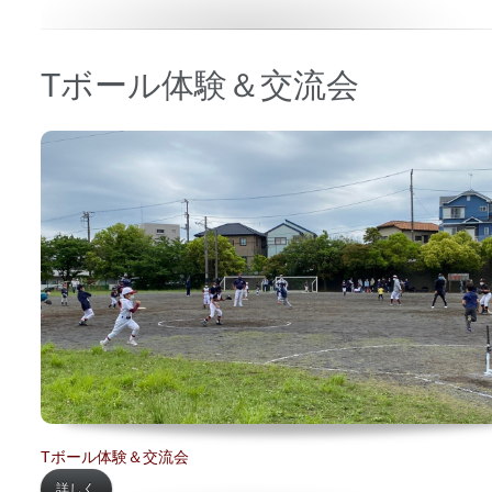
Tボール体験＆交流会
日時 【
2022年05月15日】
場所 【
栗木スポーツ広場】
Tボール体験＆交流会
詳しく