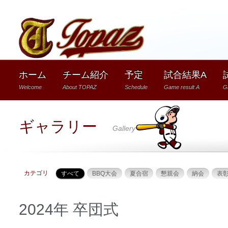
1
ホーム
チーム紹介
予定
試合結果A
Welcome
About TOPAZ
Schedule
Game result A
G
ギャラリー
Gallery
カテゴリ
すべて
BBQ大会
夏合宿
懇親会
納会
表
2024年 卒団式