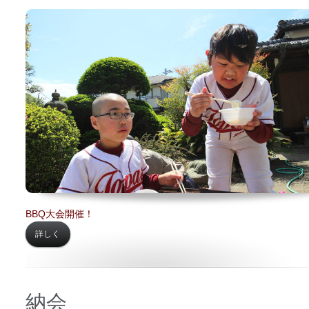
日時 【
2017年05月04日】
場所 【
内田邸】
BBQ大会開催！
詳しく
納会