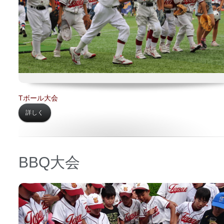
Tボール大会
詳しく
BBQ大会
日時 【
2018年05月06日】
場所 【
内田邸】