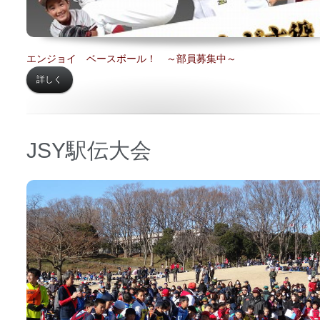
エンジョイ ベースボール！ ～部員募集中～
詳しく
JSY駅伝大会
日時 【
2020年02月11日】
場所 【
根岸森林公園】