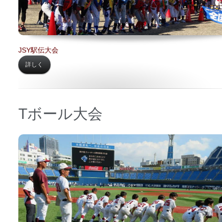
JSY駅伝大会
詳しく
Tボール大会
日時 【
2019年08月05日】
場所 【
横浜スタジアム】