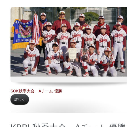
日時 【
2024年01月08日】
場所 【
桜岡小学校】
SOK秋季大会 Aチーム 優勝
詳しく