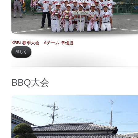
KBBL春季大会 Aチーム 準優勝
詳しく
BBQ大会
日時 【
2019年05月02日】
場所 【
内田邸】