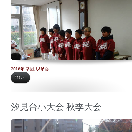
場所 【
関町内会館】
2018年 卒団式&納会
詳しく
汐見台小大会 秋季大会
日時 【
2017年12月17日】