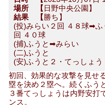
場所 【
日野中央公園】
結果 【
勝ち】
(投)みらい２回 ４８球➡
回 ４０球
(捕)ふうと➡みらい
(二)ふうと
(安)ふうと２・てっしょ
初回、効果的な攻撃を見せ
塁を決め２塁へ。続くふう
３番てっしょうは内野安打
ンス。