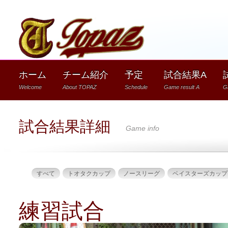
1
ホーム
チーム紹介
予定
試合結果A
Welcome
About TOPAZ
Schedule
Game result A
G
試合結果詳細
Game info
すべて
トオタクカップ
ノースリーグ
ベイスターズカップ
練習試合