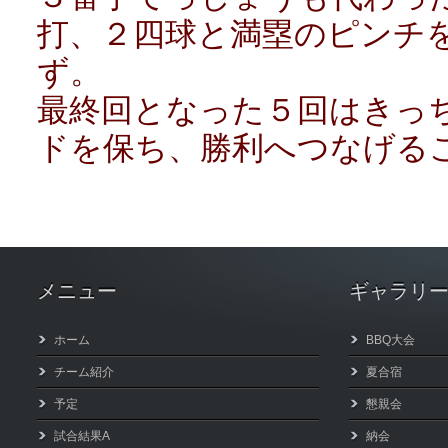
打、２四球と満塁のピンチ
ず。
最終回となった５回はきっ
ドを保ち、勝利へつなげる
メニュー
ギャラリ
ホーム
BBQ大会
チーム紹介
夏合宿
予定
懇親会
試合結果A
納会