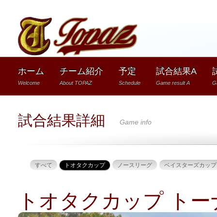
1
ホーム
チーム紹介
予定
試合結果A
Welcome
About TOPAZ
Schedule
Game result A
G
試合結果詳細
Game info
すべて
トオタクカップ
ノースリーグ
ベイスターズカップ
トオタクカップ トー