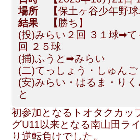
場所 【
保土ヶ谷少年野球
結果 【
勝ち】
(投)みらい２回 ３１球➡
回 ２５球
(捕)ふうと➡みらい
(二)てっしょう・しゅんご
(安)みらい・はるま・り
と
初参加となるトオタクカッ
グU11以来となる南山田ラ
り逆転負けでした。