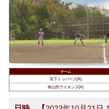
チーム
笹下トッパーズ[A]
南山田ライオンズ[A]
日時 【
2023年10月21日 1