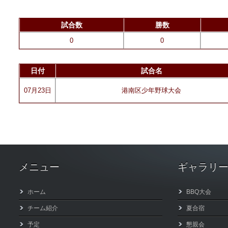
試合数
勝数
0
0
日付
試合名
07月23日
港南区少年野球大会
メニュー
ギャラリ
ホーム
BBQ大会
チーム紹介
夏合宿
予定
懇親会