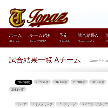
1
ホーム
チーム紹介
予定
試合結果A
Welcome
About TOPAZ
Schedule
Game result A
G
試合結果一覧 Aチーム
Game info 
2023年度
2022年度
2021年度
2020年度
2019年度
2012年度
すべて
トオタクカップ
ノースリーグ
ベイスターズカップ