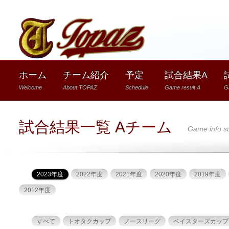
1
ホーム
チーム紹介
予定
試合結果A
Welcome
About TOPAZ
Schedule
Game result A
G
試合結果一覧 Aチーム
Game info 
2023年度
2022年度
2021年度
2020年度
2019年度
2012年度
すべて
トオタクカップ
ノースリーグ
ベイスターズカップ