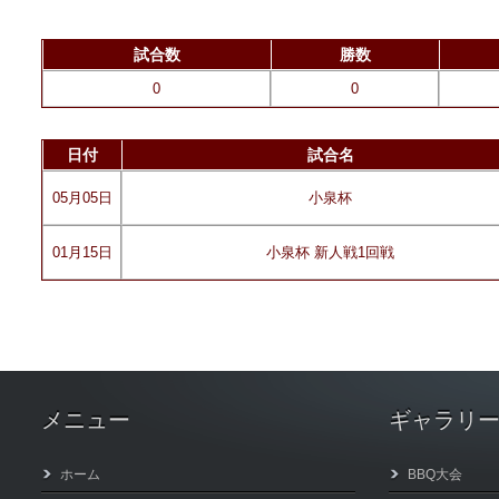
試合数
勝数
0
0
日付
試合名
05月05日
小泉杯
01月15日
小泉杯 新人戦1回戦
メニュー
ギャラリ
ホーム
BBQ大会